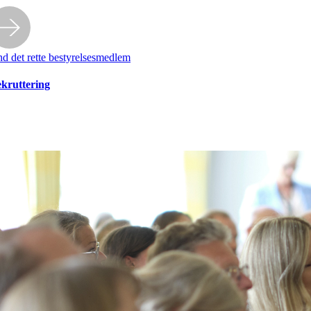
nd det rette bestyrelsesmedlem
kruttering