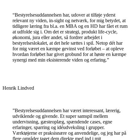
“Bestyrelsesuddannelsen har, udover at tilføje yderst
relevant ny viden, in-sight og netværk, for mig betydet, at
tidligere læring fra bl.a. en MBA og en HD har fået et rum
at udfolde sig i. Om det er strategi, produkt life-cycle,
økonomi, jura eller andet, så fordrer arbejdet i
bestyrelseslokalet, at det hele sættes i spil. Netop dét har
for mig været en kæmpe gevinst ved forløbet – at opleve
hvordan forløbet har givet grobund for at høste en kæmpe
synergi med min eksisterende viden og erfaring.”
Henrik Lindved
”Bestyrelsesuddannelsen har været interessant, lærerig,
udviklende og givende. Et super samspil mellem
undervisning, gæsteoplæg, spændende cases, egne
erfaringer, sparring og idéudveksling i grupper.
Værktøjerne er praksisnære og anvendelige, og jeg har på
flere områder taget dem direkte med ind i mit