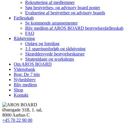
Rekruttering af medlemmer
Søg bestyrelses- og advisory board poster
Evaluering af bestyrelser og advisory boards
Fællesskab
Se kommende arrangementer
Bliv medlem af AROS BOARD bestyrelsesfællesskab
FAQ
Rådgivning
Oplæg og foredrag
1:1 sparringsforløb og rådgivning
Skræddersyede bestyrelseskurser
Strategidage og workshops
Om AROS BOARD
Vidensbank
Bog: De 7 trin
Nyhedsbrev
Bliv medlem
Shop
Kontakt
Østergade 31B, 1. sal,
8000 Aarhus C
+45 70 22 90 00