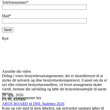
Telefonnummer*
Mail*
Ryd
Ajourfør din viden
Deltag i vores bestyrelsesarrangementer, der er skræddersyet til at
styrke dit netværk og dine bestyrelseskompetencer. Uanset om du er
nyt eller erfarent bestyrelsesmedlem, vil hvert arrangement skabe
værdi, fremme din udvikling og løfte dit bestyrelsesarbejde til næste
niveau.
18. aug. 2026
Se alle arrangementer her
FÅ PLADSER
AROS BOARD til DHL Stafetten 2026
Kom og vær med til årets løbefest, når netværket sammen løber til