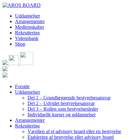
Skip
to
Uddannelser
content
Arrangementer
Medlemskaber
Rekruttering
Vidensbank
Shop
Forside
Uddannelser
Del 1 – Grundlæggende bestyrelsesansvar
Del 2 – Udvidet bestyrelsesansvar
Del 3 – Rollen som bestyrelsesleder
Individuelle kurser og uddannelser
Arrangementer
Rekruttering
Værdien af et advisory board eller en bestyrelse
Etablering af bestyrelse eller advisory board