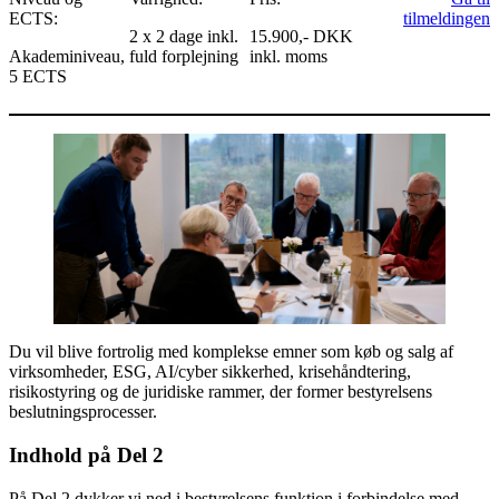
ECTS:
tilmeldingen
2 x 2 dage inkl.
15.900,- DKK
Akademiniveau,
fuld forplejning
inkl. moms
5 ECTS
Du vil blive fortrolig med komplekse emner som køb og salg af
virksomheder, ESG, AI/cyber sikkerhed, krisehåndtering,
risikostyring og de juridiske rammer, der former bestyrelsens
beslutningsprocesser.
Indhold på Del 2
På Del 2 dykker vi ned i bestyrelsens funktion i forbindelse med