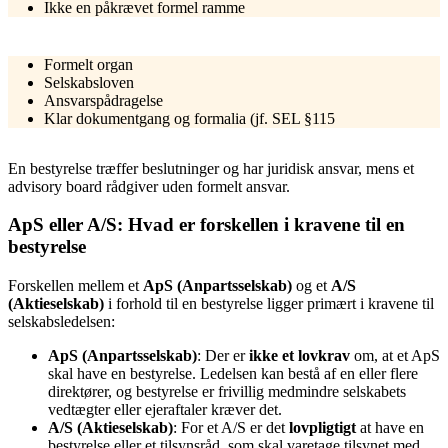
Ikke en påkrævet formel ramme
Formelt organ
Selskabsloven
Ansvarspådragelse
Klar dokumentgang og formalia (jf. SEL §115
En bestyrelse træffer beslutninger og har juridisk ansvar, mens et
advisory board rådgiver uden formelt ansvar.
ApS eller A/S: Hvad er forskellen i kravene til en
bestyrelse
Forskellen mellem et
ApS (Anpartsselskab)
og et
A/S
(Aktieselskab)
i forhold til en bestyrelse ligger primært i kravene til
selskabsledelsen:
ApS (Anpartsselskab)
: Der er
ikke et lovkrav
om, at et ApS
skal have en bestyrelse. Ledelsen kan bestå af en eller flere
direktører, og bestyrelse er frivillig medmindre selskabets
vedtægter eller ejeraftaler kræver det.
A/S (Aktieselskab)
: For et A/S er det
lovpligtigt
at have en
bestyrelse eller et tilsynsråd, som skal varetage tilsynet med