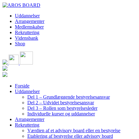
Skip
to
Uddannelser
content
Arrangementer
Medlemskaber
Rekruttering
Vidensbank
Shop
Forside
Uddannelser
Del 1 – Grundlæggende bestyrelsesansvar
Del 2 – Udvidet bestyrelsesansvar
Del 3 – Rollen som bestyrelsesleder
Individuelle kurser og uddannelser
Arrangementer
Rekruttering
Værdien af et advisory board eller en bestyrelse
Etablering af bestyrelse eller advisory board