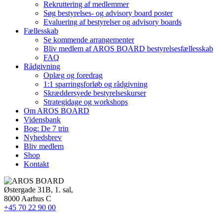
Rekruttering af medlemmer
Søg bestyrelses- og advisory board poster
Evaluering af bestyrelser og advisory boards
Fællesskab
Se kommende arrangementer
Bliv medlem af AROS BOARD bestyrelsesfællesskab
FAQ
Rådgivning
Oplæg og foredrag
1:1 sparringsforløb og rådgivning
Skræddersyede bestyrelseskurser
Strategidage og workshops
Om AROS BOARD
Vidensbank
Bog: De 7 trin
Nyhedsbrev
Bliv medlem
Shop
Kontakt
Østergade 31B, 1. sal,
8000 Aarhus C
+45 70 22 90 00