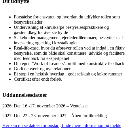
Dit udbytte
Forståelse for ansvaret, og hvordan du udfylder rollen som
bestyrelsesleder
Undervisning af knivskarpe bestyrelsespraktikere og
gæsteindlæg fra øverste hylde
Stakeholder management, ejerlederdilemmaer, beskyttelse af
investering og et kig i krystalkuglen
Real-life-case, hvor du afprøver rollen ved at indgå i en fiktiv
bestyrelse, som du både skal konstituere, udvikle og facilitere
med feedback fra ekspertpanel
Din egen ’Work of Leaders’-profil med konstruktiv feedback
Godt netværk og nye relationer
Et stop i en hektisk hverdag i godt selskab og lækre rammer
Certifikat efter endt forløb.
Uddannelsesdatoer
2026: Den 16.-17. november 2026 – Venteliste
2027: Den 22.- 23. november 2027 – Åben for tilmelding
Her kan du se datoer for opstart, finde mere information og melde