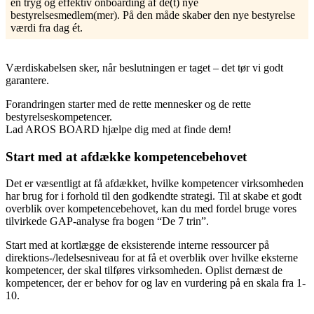
en tryg og effektiv onboarding af de(t) nye
bestyrelsesmedlem(mer). På den måde skaber den nye bestyrelse
værdi fra dag ét.
Værdiskabelsen sker, når beslutningen er taget – det tør vi godt
garantere.
Forandringen starter med de rette mennesker og de rette
bestyrelseskompetencer.
Lad AROS BOARD hjælpe dig med at finde dem!
Start med at afdække kompetencebehovet
Det er væsentligt at få afdækket, hvilke kompetencer virksomheden
har brug for i forhold til den godkendte strategi. Til at skabe et godt
overblik over kompetencebehovet, kan du med fordel bruge vores
tilvirkede GAP-analyse fra bogen “De 7 trin”.
Start med at kortlægge de eksisterende interne ressourcer på
direktions-/ledelsesniveau for at få et overblik over hvilke eksterne
kompetencer, der skal tilføres virksomheden. Oplist dernæst de
kompetencer, der er behov for og lav en vurdering på en skala fra 1-
10.