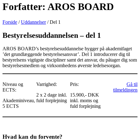
Forfatter:
AROS BOARD
Forside
/
Uddannelser
/ Del 1
Bestyrelsesuddannelsen – del 1
AROS BOARD’s bestyrelsesuddannelse bygger på akademifaget
’det grundlæggende bestyrelsesansvar’. Del 1 introducerer dig til
bestyrelsens vigtigste discipliner samt det ansvar, du påtager dig som
bestyrelsesmedlem og virksomhedens øverste ledelsesorgan.
Niveau og
Varrighed:
Pris:
Gå til
ECTS:
tilmeldingen
2 x 2 dage inkl.
15.900,- DKK
Akademiniveau,
fuld forplejning
inkl. moms og
5 ECTS
fuld forplejning
Hvad kan du forvente?