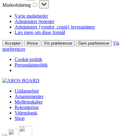
Markedsføring
Markedsføring
Vælg muligheder
Administrer tjenester
Administrer {vendor_count} leverandører
Læs mere om disse formål
Vis
Accepter
Afvise
Vis præferencer
Gem præferencer
præferencer
Cookie-politik
Persondatapolitik
Skip
to
Uddannelser
content
Arrangementer
Medlemskaber
Rekruttering
Vidensbank
Shop