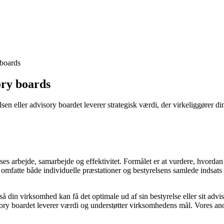
 boards
ory boards
elsen eller advisory boardet leverer strategisk værdi, der virkeliggører 
s arbejde, samarbejde og effektivitet. Formålet er at vurdere, hvordan 
n omfatte både individuelle præstationer og bestyrelsens samlede inds
din virksomhed kan få det optimale ud af sin bestyrelse eller sit advis
isory boardet leverer værdi og understøtter virksomhedens mål. Vores a