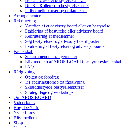
Del 2 – Udvidet bestyrelsesansvar
Del 3 – Rollen som bestyrelsesleder
Individuelle kurser og uddannelser
Arrangementer
Rekruttering
Værdien af et advisory board eller en bestyrelse
Etablering af bestyrelse eller advisory board
Rekruttering af medlemmer
Søg bestyrelses- og advisory board poster
Evaluering af bestyrelser og advisory boards
Fællesskab
Se kommende arrangementer
Bliv medlem af AROS BOARD bestyrelsesfællesskab
FAQ
Rådgivning
Oplæg og foredrag
1:1 sparringsforløb og rådgivning
Skræddersyede bestyrelseskurser
Strategidage og workshops
Om AROS BOARD
Vidensbank
Bog: De 7 trin
Nyhedsbrev
Bliv medlem
Shop