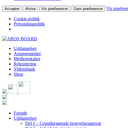
Vis præfere
Accepter
Afvise
Vis præferencer
Gem præferencer
Cookie-politik
Persondatapolitik
Skip
to
Uddannelser
content
Arrangementer
Medlemskaber
Rekruttering
Vidensbank
Shop
Forside
Uddannelser
Del 1 – Grundlæggende bestyrelsesansvar