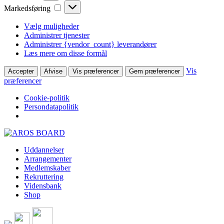
Markedsføring
Markedsføring
Vælg muligheder
Administrer tjenester
Administrer {vendor_count} leverandører
Læs mere om disse formål
Vis
Accepter
Afvise
Vis præferencer
Gem præferencer
præferencer
Cookie-politik
Persondatapolitik
Skip
to
Uddannelser
content
Arrangementer
Medlemskaber
Rekruttering
Vidensbank
Shop