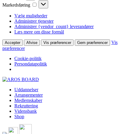
Markedsføring
Markedsføring
Vælg muligheder
Administrer tjenester
Administrer {vendor_count} leverandører
Læs mere om disse formål
Vis
Accepter
Afvise
Vis præferencer
Gem præferencer
præferencer
Cookie-politik
Persondatapolitik
Skip
to
Uddannelser
content
Arrangementer
Medlemskaber
Rekruttering
Vidensbank
Shop