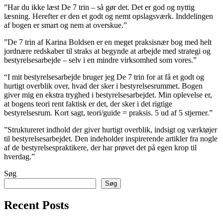
”Har du ikke læst De 7 trin – så gør det. Det er god og nyttig
læsning. Herefter er den et godt og nemt opslagsværk. Inddelingen
af bogen er smart og nem at overskue.”
”De 7 trin af Karina Boldsen er en meget praksisnær bog med helt
jordnære redskaber til straks at begynde at arbejde med strategi og
bestyrelsesarbejde – selv i en mindre virksomhed som vores.”
“I mit bestyrelsesarbejde bruger jeg De 7 trin for at få et godt og
hurtigt overblik over, hvad der sker i bestyrelsesrummet. Bogen
giver mig en ekstra tryghed i bestyrelsesarbejdet. Min oplevelse er,
at bogens teori rent faktisk er det, der sker i det rigtige
bestyrelsesrum. Kort sagt, teori/guide = praksis. 5 ud af 5 stjerner.”
”Struktureret indhold der giver hurtigt overblik, indsigt og værktøjer
til bestyrelsesarbejdet. Den indeholder inspirerende artikler fra nogle
af de bestyrelsespraktikere, der har prøvet det på egen krop til
hverdag.”
Søg
Søg
Recent Posts