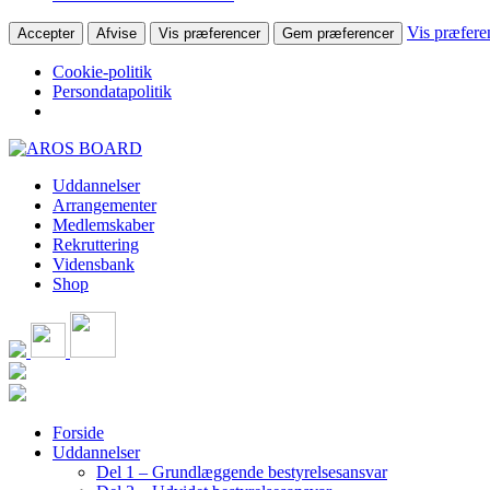
Vis præfere
Accepter
Afvise
Vis præferencer
Gem præferencer
Cookie-politik
Persondatapolitik
Skip
to
Uddannelser
content
Arrangementer
Medlemskaber
Rekruttering
Vidensbank
Shop
Forside
Uddannelser
Del 1 – Grundlæggende bestyrelsesansvar