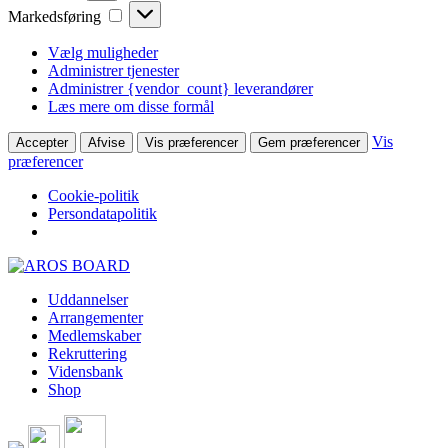
Markedsføring
Markedsføring
Vælg muligheder
Administrer tjenester
Administrer {vendor_count} leverandører
Læs mere om disse formål
Vis
Accepter
Afvise
Vis præferencer
Gem præferencer
præferencer
Cookie-politik
Persondatapolitik
Skip
to
Uddannelser
content
Arrangementer
Medlemskaber
Rekruttering
Vidensbank
Shop