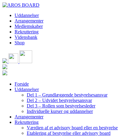
Skip
to
Uddannelser
content
Arrangementer
Medlemskaber
Rekruttering
Vidensbank
Shop
Forside
Uddannelser
Del 1 – Grundlæggende bestyrelsesansvar
Del 2 – Udvidet bestyrelsesansvar
Del 3 – Rollen som bestyrelsesleder
Individuelle kurser og uddannelser
Arrangementer
Rekruttering
Værdien af et advisory board eller en bestyrelse
Etablering af bestyrelse eller advisory board