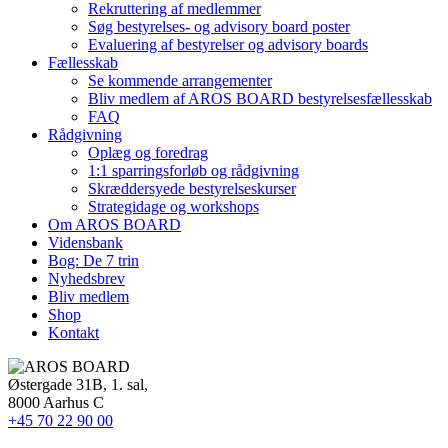
Rekruttering af medlemmer
Søg bestyrelses- og advisory board poster
Evaluering af bestyrelser og advisory boards
Fællesskab
Se kommende arrangementer
Bliv medlem af AROS BOARD bestyrelsesfællesskab
FAQ
Rådgivning
Oplæg og foredrag
1:1 sparringsforløb og rådgivning
Skræddersyede bestyrelseskurser
Strategidage og workshops
Om AROS BOARD
Vidensbank
Bog: De 7 trin
Nyhedsbrev
Bliv medlem
Shop
Kontakt
Østergade 31B, 1. sal,
8000 Aarhus C
+45 70 22 90 00