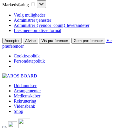
Markedsføring
Markedsføring
Vælg muligheder
Administrer tjenester
Administrer {vendor_count} leverandører
Læs mere om disse formål
Vis
Accepter
Afvise
Vis præferencer
Gem præferencer
præferencer
Cookie-politik
Persondatapolitik
Skip
to
Uddannelser
content
Arrangementer
Medlemskaber
Rekruttering
Vidensbank
Shop