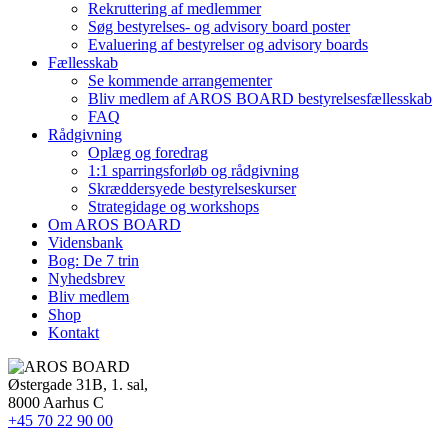
Rekruttering af medlemmer
Søg bestyrelses- og advisory board poster
Evaluering af bestyrelser og advisory boards
Fællesskab
Se kommende arrangementer
Bliv medlem af AROS BOARD bestyrelsesfællesskab
FAQ
Rådgivning
Oplæg og foredrag
1:1 sparringsforløb og rådgivning
Skræddersyede bestyrelseskurser
Strategidage og workshops
Om AROS BOARD
Vidensbank
Bog: De 7 trin
Nyhedsbrev
Bliv medlem
Shop
Kontakt
Østergade 31B, 1. sal,
8000 Aarhus C
+45 70 22 90 00