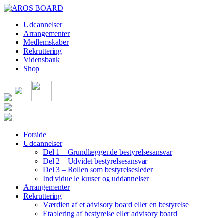
Skip
to
Uddannelser
content
Arrangementer
Medlemskaber
Rekruttering
Vidensbank
Shop
Forside
Uddannelser
Del 1 – Grundlæggende bestyrelsesansvar
Del 2 – Udvidet bestyrelsesansvar
Del 3 – Rollen som bestyrelsesleder
Individuelle kurser og uddannelser
Arrangementer
Rekruttering
Værdien af et advisory board eller en bestyrelse
Etablering af bestyrelse eller advisory board