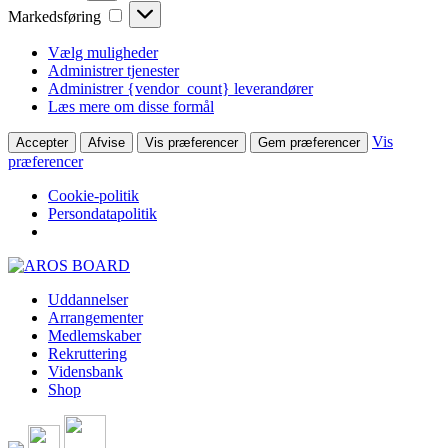
Markedsføring
Markedsføring
Vælg muligheder
Administrer tjenester
Administrer {vendor_count} leverandører
Læs mere om disse formål
Vis
Accepter
Afvise
Vis præferencer
Gem præferencer
præferencer
Cookie-politik
Persondatapolitik
Skip
to
Uddannelser
content
Arrangementer
Medlemskaber
Rekruttering
Vidensbank
Shop