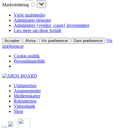
Markedsføring
Markedsføring
Vælg muligheder
Administrer tjenester
Administrer {vendor_count} leverandører
Læs mere om disse formål
Vis
Accepter
Afvise
Vis præferencer
Gem præferencer
præferencer
Cookie-politik
Persondatapolitik
Skip
to
Uddannelser
content
Arrangementer
Medlemskaber
Rekruttering
Vidensbank
Shop