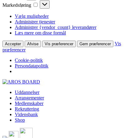
Markedsføring
Markedsføring
Vælg muligheder
Administrer tjenester
Administrer {vendor_count} leverandører
Læs mere om disse formål
Vis
Accepter
Afvise
Vis præferencer
Gem præferencer
præferencer
Cookie-politik
Persondatapolitik
Skip
to
Uddannelser
content
Arrangementer
Medlemskaber
Rekruttering
Vidensbank
Shop