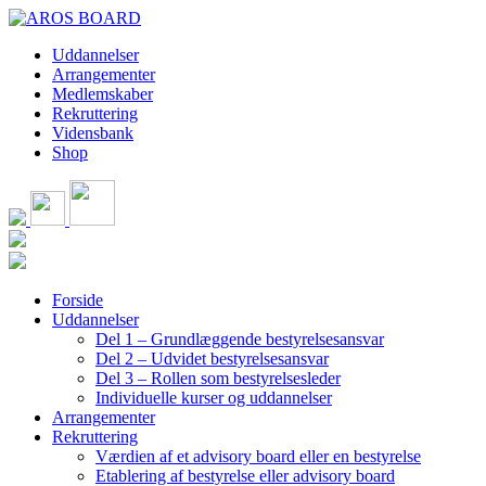
Skip
to
Uddannelser
content
Arrangementer
Medlemskaber
Rekruttering
Vidensbank
Shop
Forside
Uddannelser
Del 1 – Grundlæggende bestyrelsesansvar
Del 2 – Udvidet bestyrelsesansvar
Del 3 – Rollen som bestyrelsesleder
Individuelle kurser og uddannelser
Arrangementer
Rekruttering
Værdien af et advisory board eller en bestyrelse
Etablering af bestyrelse eller advisory board