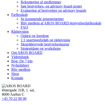
Rekruttering af medlemmer
Søg bestyrelses- og advisory board poster
Evaluering af bestyrelser og advisory boards
Fællesskab
Se kommende arrangementer
Bliv medlem af AROS BOARD bestyrelsesfællesskab
FAQ
Rådgivning
Oplæg og foredrag
1:1 sparringsforløb og rådgivning
Skræddersyede bestyrelseskurser
Strategidage og workshops
Om AROS BOARD
Vidensbank
Bog: De 7 trin
Nyhedsbrev
Bliv medlem
Shop
Kontakt
Østergade 31B, 1. sal,
8000 Aarhus C
+45 70 22 90 00