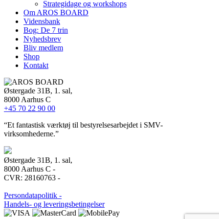
Strategidage og workshops
Om AROS BOARD
Vidensbank
Bog: De 7 trin
Nyhedsbrev
Bliv medlem
Shop
Kontakt
Østergade 31B, 1. sal,
8000 Aarhus C
+45 70 22 90 00
“Et fantastisk værktøj til bestyrelsesarbejdet i SMV-
virksomhederne.”
Østergade 31B, 1. sal,
8000 Aarhus C -
CVR: 28160763 -
Persondatapolitik -
Handels- og leveringsbetingelser