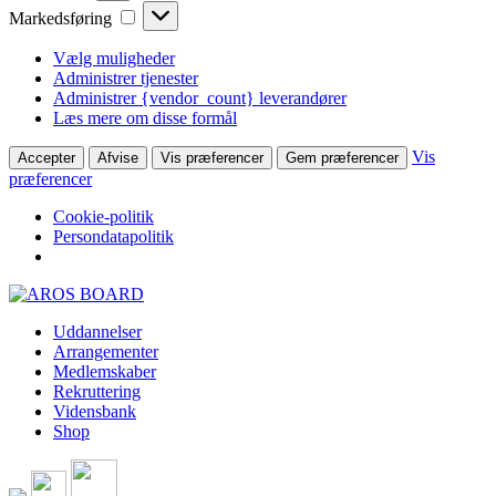
Markedsføring
Markedsføring
Vælg muligheder
Administrer tjenester
Administrer {vendor_count} leverandører
Læs mere om disse formål
Vis
Accepter
Afvise
Vis præferencer
Gem præferencer
præferencer
Cookie-politik
Persondatapolitik
Skip
to
Uddannelser
content
Arrangementer
Medlemskaber
Rekruttering
Vidensbank
Shop