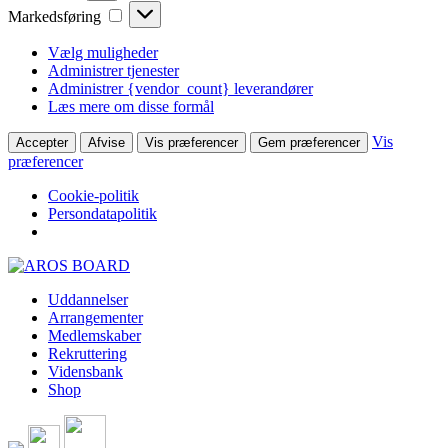
Markedsføring
Markedsføring
Vælg muligheder
Administrer tjenester
Administrer {vendor_count} leverandører
Læs mere om disse formål
Vis
Accepter
Afvise
Vis præferencer
Gem præferencer
præferencer
Cookie-politik
Persondatapolitik
Skip
to
Uddannelser
content
Arrangementer
Medlemskaber
Rekruttering
Vidensbank
Shop