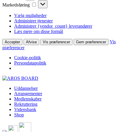
Markedsføring
Markedsføring
Vælg muligheder
Administrer tjenester
Administrer {vendor_count} leverandører
Læs mere om disse formål
Vis
Accepter
Afvise
Vis præferencer
Gem præferencer
præferencer
Cookie-politik
Persondatapolitik
Skip
to
Uddannelser
content
Arrangementer
Medlemskaber
Rekruttering
Vidensbank
Shop