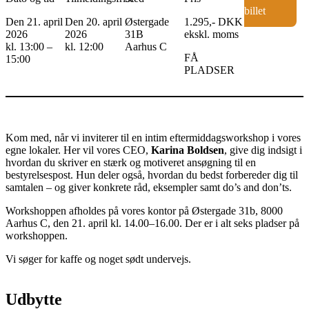
billet
Den 21. april
Den 20. april
Østergade
1.295,- DKK
2026
2026
31B
ekskl. moms
kl. 13:00 –
kl. 12:00
Aarhus C
FÅ
15:00
PLADSER
Kom med, når vi inviterer til en intim eftermiddagsworkshop i vores
egne lokaler. Her vil vores CEO,
Karina Boldsen
, give dig indsigt i
hvordan du skriver en stærk og motiveret ansøgning til en
bestyrelsespost. Hun deler også, hvordan du bedst forbereder dig til
samtalen – og giver konkrete råd, eksempler samt do’s and don’ts.
Workshoppen afholdes på vores kontor på Østergade 31b, 8000
Aarhus C, den 21. april kl. 14.00–16.00. Der er i alt seks pladser på
workshoppen.
Vi søger for kaffe og noget sødt undervejs.
Udbytte