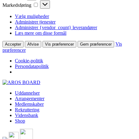
Markedsføring
Markedsføring
Vælg muligheder
Administrer tjenester
Administrer {vendor_count} leverandører
Læs mere om disse formål
Vis
Accepter
Afvise
Vis præferencer
Gem præferencer
præferencer
Cookie-politik
Persondatapolitik
Skip
to
Uddannelser
content
Arrangementer
Medlemskaber
Rekruttering
Vidensbank
Shop