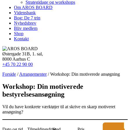
Strategidage og workshops
Om AROS BOARD
Vidensbank
Bog: De 7 trin
Nyhedsbrev
Bliv medlem
Shop
Kontakt
Østergade 31B, 1. sal,
8000 Aarhus C
+45 70 22 90 00
Forside
/
Arrangementer
/ Workshop: Din motiverede ansøgning
Workshop: Din motiverede
bestyrelsesansøgning
Vil du have konkrete værktøjer til at skrive en skarp motiveret
ansøgning?
Dato og tid
Tilmeldingsfrist
Sted
Pris
Køb