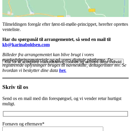
Tilmeldingen foregår efter først-til-mølle-princippet, herefter oprettes
venteliste.
Har du spørgsmål til arrangementet, så send en mail til
kb@karinaboldsen.com
Billeder fra arrangementet kan blive brugt i vores
markedsføringsmateriale og på vores digitale platforme. De
Klik for at acceptere markedsføring cookies og aktivere dette indhold
registrerede oplysninger bruges til navneskilte, deltagerlister mv. Se
hvordan vi beskytter dine data
her.
Skriv til os
Send os en mail med din forespørgsel, og vi vender retur hurtigst
muligt.
Fornavn og efternavn*