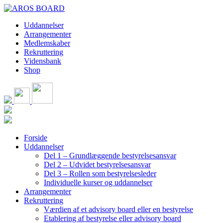
Skip
to
Uddannelser
content
Arrangementer
Medlemskaber
Rekruttering
Vidensbank
Shop
Forside
Uddannelser
Del 1 – Grundlæggende bestyrelsesansvar
Del 2 – Udvidet bestyrelsesansvar
Del 3 – Rollen som bestyrelsesleder
Individuelle kurser og uddannelser
Arrangementer
Rekruttering
Værdien af et advisory board eller en bestyrelse
Etablering af bestyrelse eller advisory board