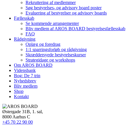
Rekruttering af medlemmer
Søg bestyrelses- og advisory board poster
Evaluering af bestyrelser og advisory boards
Fællesskab
Se kommende arrangementer
Bliv medlem af AROS BOARD bestyrelsesfællesskab
FAQ
Rådgivning
Oplæg og foredrag
1:1 sparringsforløb og rådgivning
Skræddersyede bestyrelseskurser
Strategidage og workshops
Om AROS BOARD
Vidensbank
Bog: De 7 trin
Nyhedsbrev
Bliv medlem
Shop
Kontakt
Østergade 31B, 1. sal,
8000 Aarhus C
+45 70 22 90 00