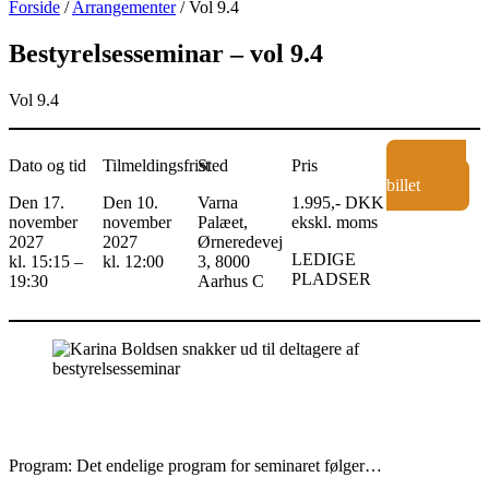
Forside
/
Arrangementer
/ Vol 9.4
Bestyrelsesseminar – vol 9.4
Vol 9.4
Dato og tid
Tilmeldingsfrist
Sted
Pris
Køb
billet
Den 17.
Den 10.
Varna
1.995,- DKK
november
november
Palæet,
ekskl. moms
2027
2027
Ørneredevej
LEDIGE
kl. 15:15 –
kl. 12:00
3, 8000
PLADSER
19:30
Aarhus C
Program: Det endelige program for seminaret følger…