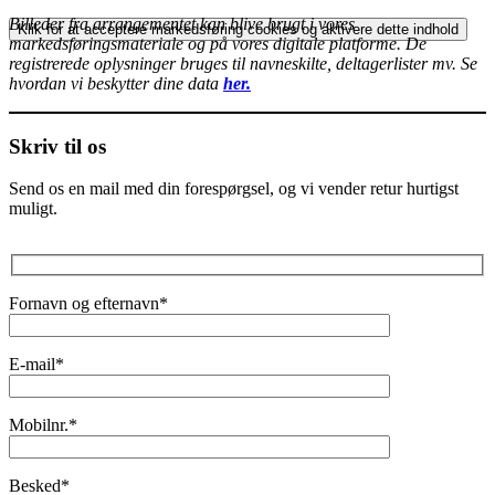
Billeder fra arrangementet kan blive brugt i vores
Klik for at acceptere markedsføring cookies og aktivere dette indhold
markedsføringsmateriale og på vores digitale platforme. De
registrerede oplysninger bruges til navneskilte, deltagerlister mv. Se
hvordan vi beskytter dine data
her.
Skriv til os
Send os en mail med din forespørgsel, og vi vender retur hurtigst
muligt.
Fornavn og efternavn*
E-mail*
Mobilnr.*
Besked*