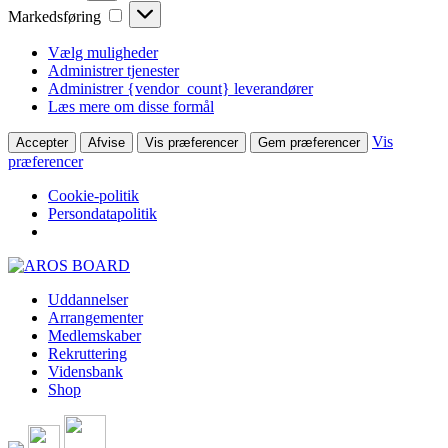
Markedsføring
Markedsføring
Vælg muligheder
Administrer tjenester
Administrer {vendor_count} leverandører
Læs mere om disse formål
Vis
Accepter
Afvise
Vis præferencer
Gem præferencer
præferencer
Cookie-politik
Persondatapolitik
Skip
to
Uddannelser
content
Arrangementer
Medlemskaber
Rekruttering
Vidensbank
Shop