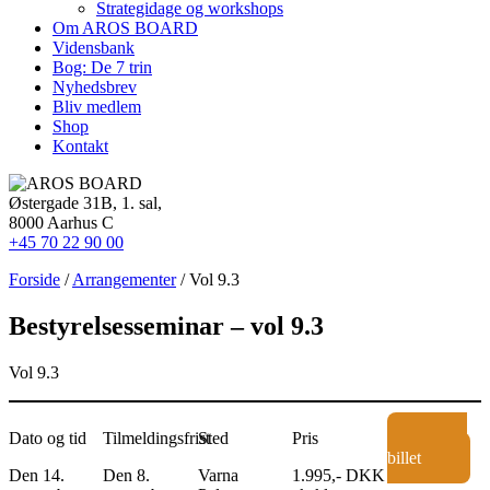
Strategidage og workshops
Om AROS BOARD
Vidensbank
Bog: De 7 trin
Nyhedsbrev
Bliv medlem
Shop
Kontakt
Østergade 31B, 1. sal,
8000 Aarhus C
+45 70 22 90 00
Forside
/
Arrangementer
/ Vol 9.3
Bestyrelsesseminar – vol 9.3
Vol 9.3
Dato og tid
Tilmeldingsfrist
Sted
Pris
Køb
billet
Den 14.
Den 8.
Varna
1.995,- DKK